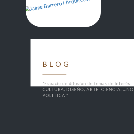
BLOG
“Espacio de difusión de temas de interés:
CULTURA, DISEÑO, ARTE, CIENCIA. ...NO
POLITICA ”