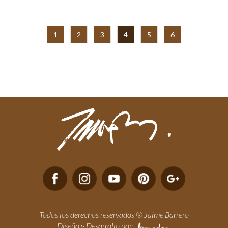
1
2
3
4
5
6
Todos los derechos reservados ® Jaime Barrero
Diseño y Desarrollo por: